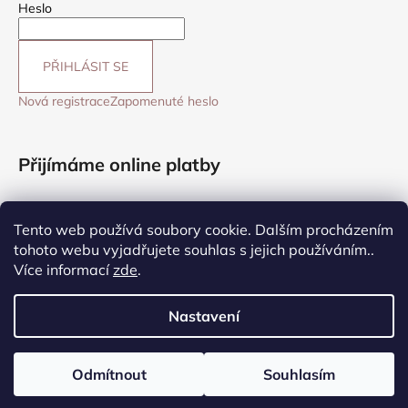
Heslo
PŘIHLÁSIT SE
Nová registrace
Zapomenuté heslo
Přijímáme online platby
Tento web používá soubory cookie. Dalším procházením
tohoto webu vyjadřujete souhlas s jejich používáním..
Více informací
zde
.
☞ Sledovat na Facebooku
Nastavení
Vytvořil Shoptet
Odmítnout
Souhlasím
Copyright 2026
Bohemica
. Všechna práva vyhrazena.