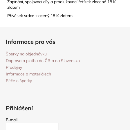
Zapínání, spojovací díly a prodlužovací řetízek zlacené 18 K
zlatem
Přívěsek srdce zlacený 18 K zlatem
Z
á
Informace pro vás
p
a
Šperky na objednávku
t
Doprava a platba do ČR a na Slovensko
í
Prodejny
Informace o materiálech
Péče o šperky
Přihlášení
E-mail