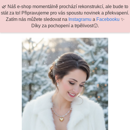
K
Hledat
Náku
M
Přihlášení
🌿 Náš e-shop momentálně prochází rekonstrukcí, ale bude to
o
stát za to! Připravujeme pro vás spoustu novinek a překvapení.
Zpět
Zpět
košík
š
Zatím nás můžete sledovat na
Instagramu
a
Facebooku
✨
Přejít
í
Díky za pochopení a trpělivost🙂.
na
C
k
obsah
o
p
o
t
ř
e
b
u
j
e
t
e
n