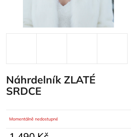
a
j
í
t
?
HLEDAT
Náhrdelník ZLATÉ
SRDCE
Momentálně nedostupné
1 490 Kč