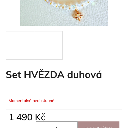
a
j
í
t
?
HLEDAT
Set HVĚZDA duhová
Momentálně nedostupné
1 490 Kč
Měrná