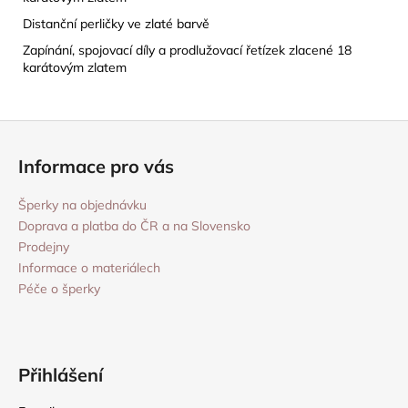
Distanční perličky ve zlaté barvě
Zapínání, spojovací díly a prodlužovací řetízek zlacené 18
karátovým zlatem
Z
á
Informace pro vás
p
a
Šperky na objednávku
t
Doprava a platba do ČR a na Slovensko
í
Prodejny
Informace o materiálech
Péče o šperky
Přihlášení