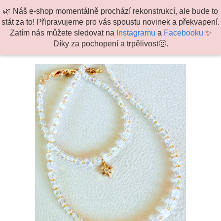
K
Hledat
Náku
M
Přihlášení
🌿 Náš e-shop momentálně prochází rekonstrukcí, ale bude to
o
stát za to! Připravujeme pro vás spoustu novinek a překvapení.
Zpět
Zpět
košík
š
Zatím nás můžete sledovat na
Instagramu
a
Facebooku
✨
Přejít
í
Díky za pochopení a trpělivost🙂.
na
C
k
obsah
o
p
o
t
ř
e
b
u
j
e
t
e
n